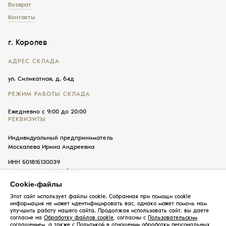
Возврат
Контакты
г. Королев
АДРЕС СКЛАДА
ул. Силикатная, д. 64д
РЕЖИМ РАБОТЫ СКЛАДА
Ежедневно с 9:00 до 20:00
РЕКВИЗИТЫ
Индивидуальный предприниматель
Москалева Ирина Андреевна
ИНН 501815130039
ОГРНИП 321508100063487
Cookie-файлы
Этот сайт использует файлы cookie. Собранная при помощи cookie
информация не может идентифицировать вас, однако может помочь нам
улучшить работу нашего сайта. Продолжая использовать сайт, вы даете
© 2026, Росцвет — цветы в Королеве оптом и в розницу
согласие на
Обработку файлов cookie
, согласны с
Пользовательским
соглашением
, а также с
Политикой в отношении обработки персональных